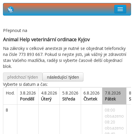
Rezervační systém Vetbook
Přepnout na
Jak si objednat termín návštěvy?
Animal Help veterinární ordinace Kyjov
Na zákroky v celkové anestezii je nutné se objednat telefonicky
na čísle 773 893 667. Pokud si nejste jisti, jak vážný je zdravotní
stav Vašeho mazlíčka, raději si vyberte časově delší objednací
blok.
předchozí týden
následující týden
Vyberte si datum a čas:
Hod.
3.8.2026
4.8.2026
5.8.2026
6.8.2026
7.8.2026
8.
Pondělí
Úterý
Středa
Čtvrtek
Pátek
So
8
08:00
obsazeno
08:20
obsazeno
08:40